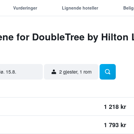
Vurderinger
Lignende hoteller
Beli
ene for DoubleTree by Hilto
lø. 15.8.
2 gjester, 1 rom
1 218 kr
1 793 kr