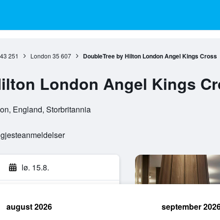
43 251
London
35 607
DoubleTree by Hilton London Angel Kings Cross
ilton London Angel Kings C
n, England, Storbritannia
e gjesteanmeldelser
lø. 15.8.
august 2026
september 202