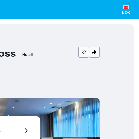
NOK
ross
Hotell
6