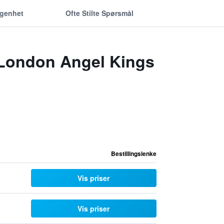
ggenhet
Ofte Stilte Spørsmål
n London Angel Kings
Bestillingslenke
Vis priser
Vis priser