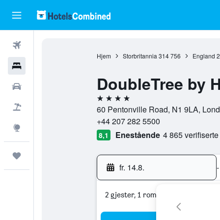
Fly
Hjem
Storbritannia
314 756
England
2
Hoteller
DoubleTree by H
Leiebiler
4 stjerner
Pakkereiser
60 Pentonville Road, N1 9LA, Londo
+44 207 282 5500
Utforsk
Enestående
4 865 verifisert
8,1
Reiser
fr. 14.8.
-
2 gjester, 1 rom