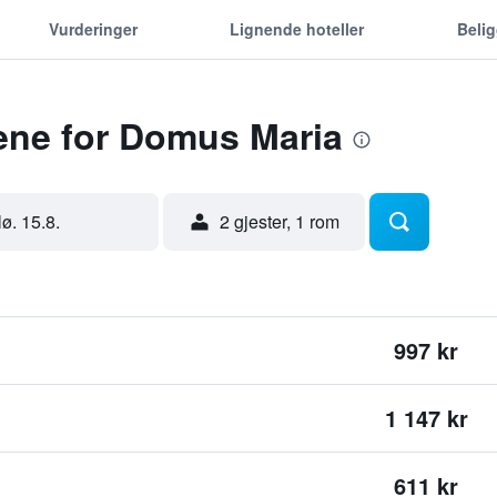
Vurderinger
Lignende hoteller
Beli
dene for Domus Maria
lø. 15.8.
2 gjester, 1 rom
997 kr
1 147 kr
611 kr