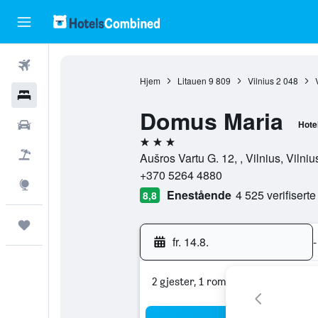
Fly
Hjem
Litauen
9 809
Vilnius
2 048
Hoteller
Domus Maria
Leiebiler
Hotel
3 stjerner
Pakkereiser
Aušros Vartu G. 12, , Vilnius, Vilniu
+370 5264 4880
Utforsk
Enestående
4 525 verifisert
8,8
Reiser
fr. 14.8.
-
2 gjester, 1 rom