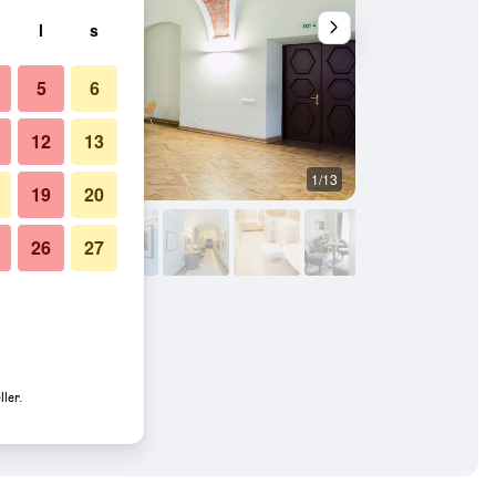
l
s
5
6
12
13
1/13
Annet
19
20
26
27
ler.