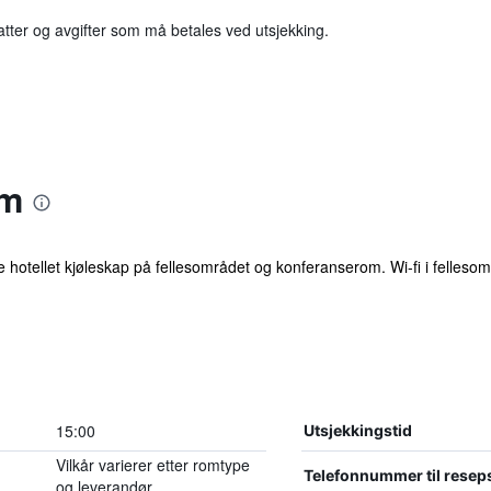
katter og avgifter som må betales ved utsjekking.
Om
ette hotellet kjøleskap på fellesområdet og konferanserom. Wi-fi i fellesom
15:00
Utsjekkingstid
Vilkår varierer etter romtype
Telefonnummer til resep
og leverandør.