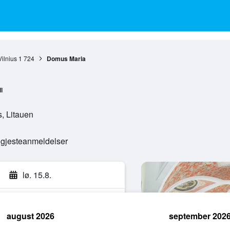
Vilnius
1 724
Domus Maria
l
s, Litauen
e gjesteanmeldelser
lø. 15.8.
august 2026
september 202