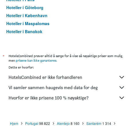
Hoteller i Göteborg
Hoteller i København
Hoteller i Maspalomas
Hoteller i Bangkok
Hoteller i Trondheim
*
HotelsCombined prøver alltid å sørge for å vise så nøyaktige priser som mulig,
men
prisene kan ikke garanteres
.
Dette er hvorfor:
HotelsCombined er ikke forhandleren
Vi samler sammen haugevis med data for deg
Hvorfor er ikke prisene 100 % nøyaktige?
Hjem
Portugal
98 822
Alentejo
8 160
Santarém
1 314