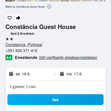
Bilder av Constância Guest House
Constância Guest House
Bed & Breakfast
2 stjerner
Constancia, Portugal
+351 926 371 415
Enestående
320 verifiserte gjesteanmeldelser
9,6
sø. 16.8.
-
ma. 17.8.
2 gjester, 1 rom
Søk