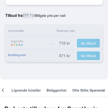
Tilbud fra
716 kr
/
Billigste pris per natt
Leverandør
Totalt per natt
716 kr
Se tilbud
871 kr
Se tilbud
nger
Lignende hoteller
Beliggenhet
Ofte Stilte Spørsmål