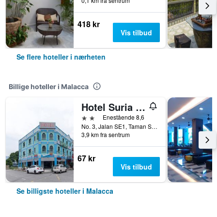
0,1 km fra sentrum
418 kr
Vis tilbud
Se flere hoteller i nærheten
Billige hoteller i Malacca
Hotel Suria Malaqa
2 stjerner
Enestående 8,6
No. 3, Jalan SE1, Taman Semabok Emas, Semabok, Malacca, Malaysia
3,9 km fra sentrum
67 kr
Vis tilbud
Se billigste hoteller i Malacca