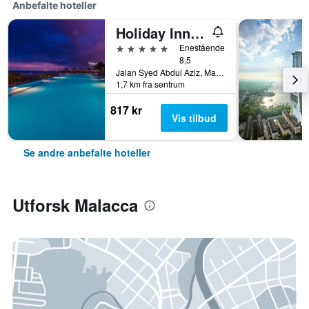
Anbefalte hoteller
Holiday Inn Melaka By IHG
5 stjerner
Enestående
8,5
Jalan Syed Abdul Aziz, Malacca, Malaysia
1,7 km fra sentrum
817 kr
Vis tilbud
Se andre anbefalte hoteller
Utforsk Malacca