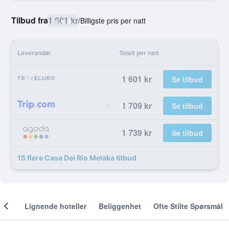
Tilbud fra
1 601 kr
/
Billigste pris per natt
Leverandør
Totalt per natt
1 601 kr
Se tilbud
1 709 kr
Se tilbud
1 739 kr
Se tilbud
15 flere Casa Del Rio Melaka tilbud
nger
Lignende hoteller
Beliggenhet
Ofte Stilte Spørsmål