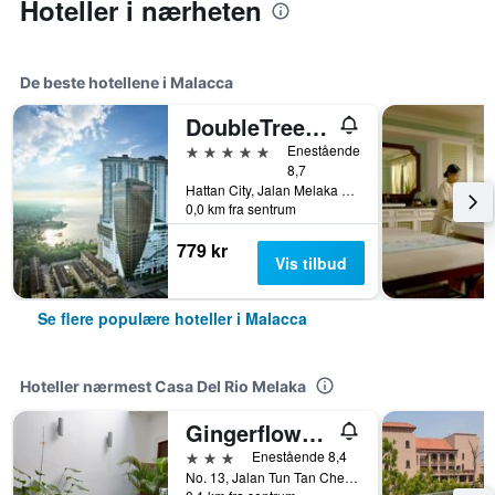
Hoteller i nærheten
De beste hotellene i Malacca
DoubleTree by Hilton Melaka
5 stjerner
Enestående
8,7
Hattan City, Jalan Melaka Raya 23, Malacca, Malaysia
0,0 km fra sentrum
779 kr
Vis tilbud
Se flere populære hoteller i Malacca
Hoteller nærmest Casa Del Rio Melaka
Gingerflower Boutique Hotel
3 stjerner
Enestående 8,4
No. 13, Jalan Tun Tan Cheng Lock, Malacca, Malaysia