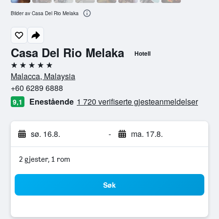
Bilder av Casa Del Rio Melaka
Casa Del Rio Melaka
Hotell
5 stjerner
Malacca, Malaysia
+60 6289 6888
Enestående
1 720 verifiserte gjesteanmeldelser
9,1
sø. 16.8.
-
ma. 17.8.
2 gjester, 1 rom
Søk