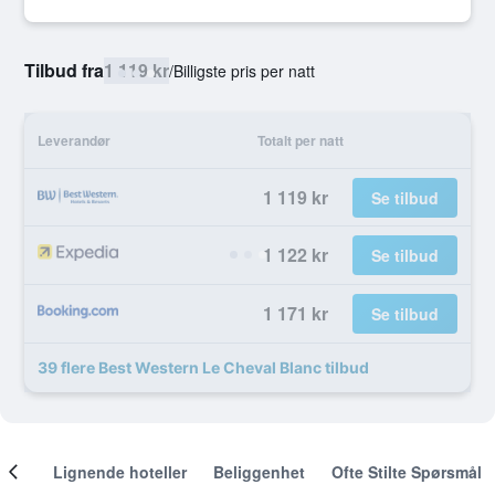
Tilbud fra
1 119 kr
/
Billigste pris per natt
Leverandør
Totalt per natt
1 119 kr
Se tilbud
1 122 kr
Se tilbud
1 171 kr
Se tilbud
39 flere Best Western Le Cheval Blanc tilbud
nger
Lignende hoteller
Beliggenhet
Ofte Stilte Spørsmål