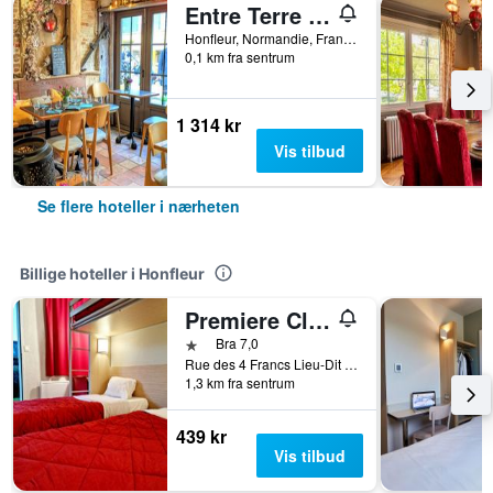
Entre Terre Et Mer
Honfleur, Normandie, Frankrike
0,1 km fra sentrum
1 314 kr
Vis tilbud
Se flere hoteller i nærheten
Billige hoteller i Honfleur
Premiere Classe Honfleur
1 stjerne
Bra 7,0
Rue des 4 Francs Lieu-Dit le Poudreux, Honfleur, Normandie, Frankrike
1,3 km fra sentrum
439 kr
Vis tilbud