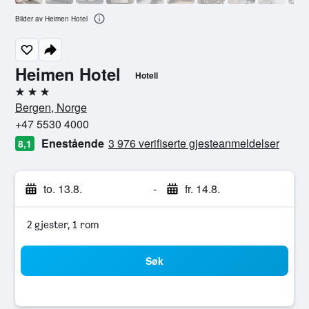
Bilder av Heimen Hotel
Heimen Hotel
Hotell
3 stjerner
Bergen, Norge
+47 5530 4000
Enestående
3 976 verifiserte gjesteanmeldelser
8,1
to. 13.8.
-
fr. 14.8.
2 gjester, 1 rom
Søk