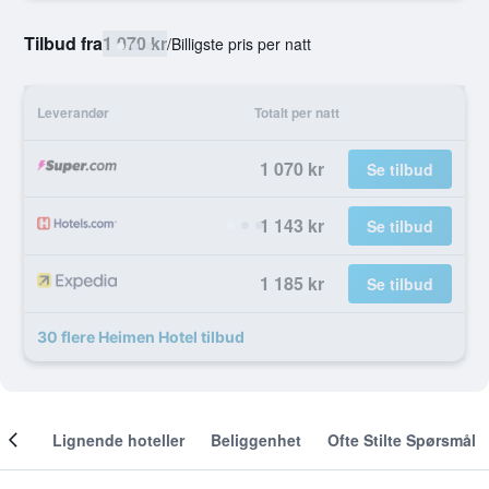
Tilbud fra
1 070 kr
/
Billigste pris per natt
Leverandør
Totalt per natt
1 070 kr
Se tilbud
1 143 kr
Se tilbud
1 185 kr
Se tilbud
30 flere Heimen Hotel tilbud
nger
Lignende hoteller
Beliggenhet
Ofte Stilte Spørsmål