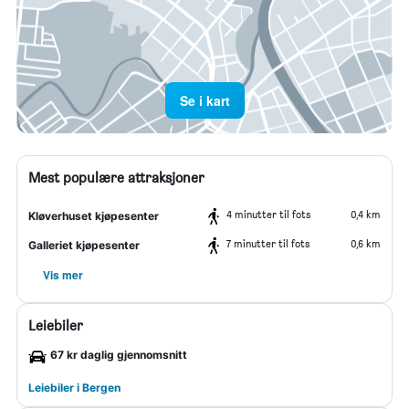
Se i kart
Mest populære attraksjoner
4 minutter til fots
0,4 km
Kløverhuset kjøpesenter
7 minutter til fots
0,6 km
Galleriet kjøpesenter
Vis mer
Leiebiler
67 kr daglig gjennomsnitt
Leiebiler i Bergen