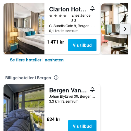
Clarion Hotel Admiral
4 stjerner
Enestående
8,3
C. Sundts Gate 9, Bergen, Hordaland, Norge
0,1 km fra sentrum
1 471 kr
Vis tilbud
Se flere hoteller i nærheten
Billige hoteller i Bergen
Bergen Vandrerhjem Montana
Johan Blyttsvei 30, Bergen, Hordaland, Norge
3,3 km fra sentrum
624 kr
Vis tilbud