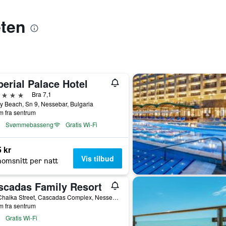
eten
erial Palace Hotel
jerner
Bra 7,1
 Beach, Sn 9, Nessebar, Bulgaria
m fra sentrum
Svømmebasseng
Gratis Wi-Fi
 kr
Vis tilbud
omsnitt per natt
scadas Family Resort
149 Chaika Street, Cascadas Complex, Nessebar, Bulgaria
m fra sentrum
Gratis Wi-Fi