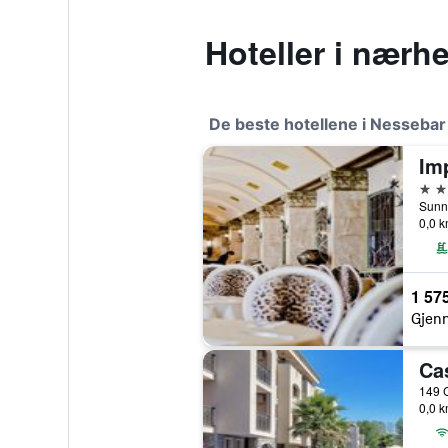
Hoteller i nærh
De beste hotellene i Nessebar
Imp
5 st
Sunny
0,0 k
1 575
Gjenn
Ca
0,0 k