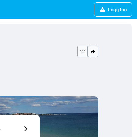
Logg inn
6