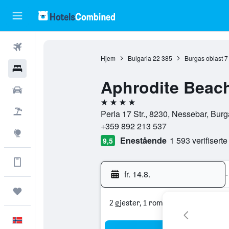
Fly
Hjem
Bulgaria
22 385
Burgas oblast
7
Hoteller
Aphrodite Beach
Leiebiler
4 stjerner
Pakkereiser
Perla 17 Str., 8230, Nessebar, Burg
+359 892 213 537
Utforsk
Enestående
1 593 verifisert
9,5
Få mer med appen
fr. 14.8.
-
Reiser
2 gjester, 1 rom
Norsk