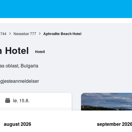
 744
Nessebar
777
Aphrodite Beach Hotel
 Hotel
Hotell
as oblast, Bulgaria
e gjesteanmeldelser
lø. 15.8.
august 2026
september 202