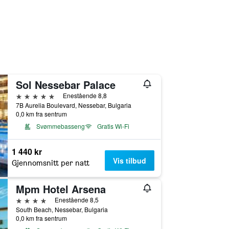
Sol Nessebar Palace
5 stjerner
Enestående 8,8
7B Aurelia Boulevard, Nessebar, Bulgaria
0,0 km fra sentrum
Svømmebasseng
Gratis Wi-Fi
1 440 kr
Vis tilbud
Gjennomsnitt per natt
Mpm Hotel Arsena
4 stjerner
Enestående 8,5
South Beach, Nessebar, Bulgaria
0,0 km fra sentrum