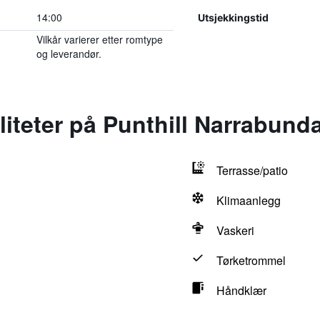
14:00
Utsjekkingstid
Vilkår varierer etter romtype
og leverandør.
iliteter på Punthill Narrabund
Terrasse/patio
Klimaanlegg
Vaskeri
Tørketrommel
Håndklær