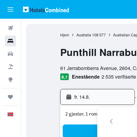
Fly
Hjem
Australia
108 577
Australian Capi
Hoteller
Punthill Narrab
Leiebiler
0 kategori vurdering
Pakkereiser
61 Jerrabomberra Avenue, 2604, Canb
Enestående
2 535 verifisert
8,1
Utforsk
fr. 14.8.
-
Reiser
2 gjester, 1 rom
Norsk
Sø