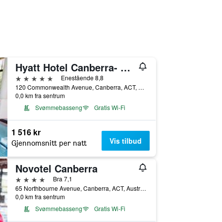
Hyatt Hotel Canberra- A Park Hyatt Hotel
5 stjerner
Enestående 8,8
120 Commonwealth Avenue, Canberra, ACT, Australia
0,0 km fra sentrum
Svømmebasseng
Gratis Wi-Fi
1 516 kr
Vis tilbud
Gjennomsnitt per natt
Novotel Canberra
4 stjerner
Bra 7,1
65 Northbourne Avenue, Canberra, ACT, Australia
0,0 km fra sentrum
Svømmebasseng
Gratis Wi-Fi