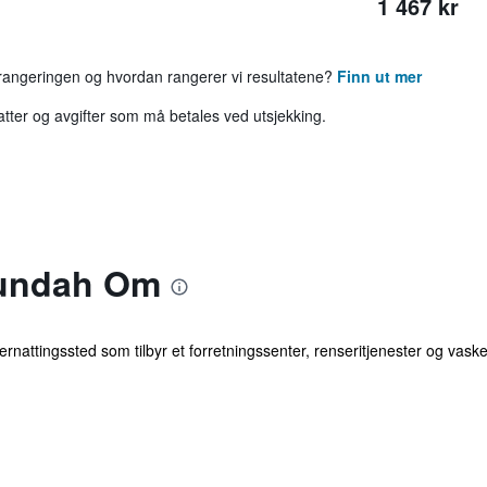
1 467 kr
 rangeringen og hvordan rangerer vi resultatene?
Finn ut mer
katter og avgifter som må betales ved utsjekking.
bundah Om
 overnattingssted som tilbyr et forretningssenter, renseritjenester og vask