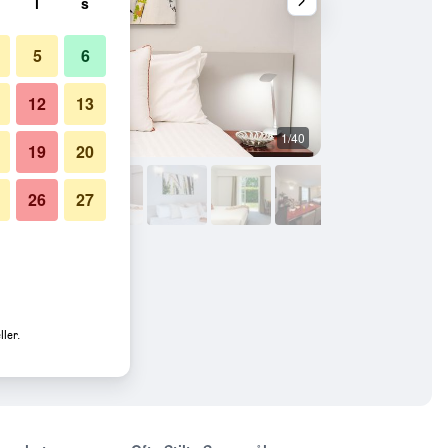
l
s
5
6
12
13
1/40
Soverom
19
20
26
27
ler.