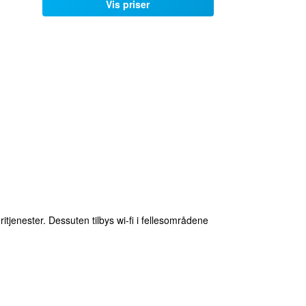
Vis priser
eritjenester. Dessuten tilbys wi-fi i fellesområdene