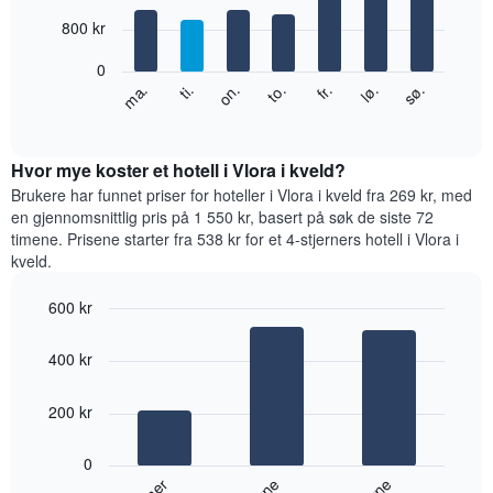
with
månedene.
7
800 kr
Diagrammets
bars.
1
0
Y-
Diagrammet
fr.
to.
on.
ti.
ma.
sø.
lø.
akse
nedenfor
End
viser
of
viser
gjennomsnittsprisen
interactive
gjennomsnittsprisen
chart
for
for
Hvor mye koster et hotell i Vlora i kveld?
et
et
Brukere har funnet priser for hoteller i Vlora i kveld fra 269 kr, med
rom
rom
en gjennomsnittlig pris på 1 550 kr, basert på søk de siste 72
for
timene. Prisene starter fra 538 kr for et 4-stjerners hotell i Vlora i
hver
kveld.
ukedag
Diagrammets
600 kr
1
Bar
X-
Chart
graphic.
chart
akse
400 kr
with
viser
3
ukedagene.
bars.
200 kr
Diagrammets
1
Diagrammet
Y-
0
nedenfor
akse
viser