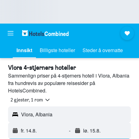
Innsikt
Billigste hoteller
Steder å overnatte
Vlora 4-stjerners hoteller
Sammenlign priser på 4-stjerners hotell i Vlora, Albania
fra hundrevis av populære reisesider på
HotelsCombined.
2 gjester, 1 rom
Vlora, Albania
fr. 14.8.
-
lø. 15.8.