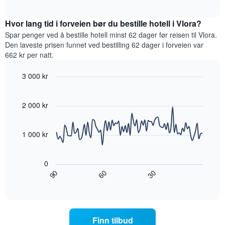
viser
et
interactive
hotellkategorier
rom
chart
etter
Hvor lang tid i forveien bør du bestille hotell i Vlora?
denne
stjerner.
helgen,
Spar penger ved å bestille hotell minst 62 dager før reisen til Vlora.
Diagrammets
basert
Den laveste prisen funnet ved bestilling 62 dager i forveien var
1
på
662 kr per natt.
Y-
data
akse
fra
3 000 kr
viser
de
gjennomsnittsprisen
Line
Chart
siste
graphic.
chart
for
tre
with
2 000 kr
et
dagene
90
rom
og
data
i
points.
sortert
1 000 kr
kveld,
etter
basert
antall
Diagrammet
på
stjerner.
nedenfor
0
data
Diagrammets
viser
60
90
30
fra
1
hvordan
End
de
of
X-
romprisen
interactive
siste
akse
endrer
chart
tre
viser
seg
dagene
hotellkategorier
jo
Finn tilbud
etter
nærmere