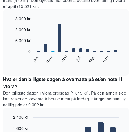
mars (442 kr). Den dyreste måneden å bestille overnatting i Vlora
er april (15 521 kr).
18 000 kr
Bar
Chart
12 000 kr
graphic.
chart
with
12
6 000 kr
bars.
0
Diagrammet
jan.
mar.
mai
jul.
sep.
nov.
nedenfor
End
of
viser
interactive
gjennomsnittsprisen
chart
for
Hva er den billigste dagen å overnatte på et/en hotell i
et
Vlora?
rom
Den billigste dagen i Vlora ertirsdag (1 019 kr). På den annen side
per
kan reisende forvente å betale mest på lørdag, når gjennomsnittlig
måned
nattlig pris er 2 092 kr.
Diagrammets
1
2 400 kr
X-
akse
Bar
Chart
1 600 kr
graphic.
viser
chart