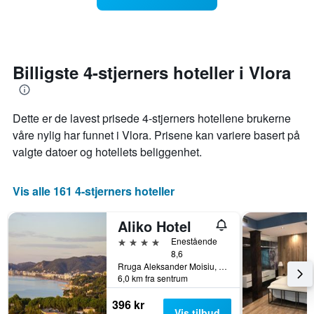
stjerner.
man
Diagrammets
kommer
1
datoen
Y-
for
akse
oppholdet
Billigste 4-stjerners hoteller i Vlora
viser
Diagrammets
gjennomsnittsprisen
1
på
X-
Dette er de lavest prisede 4-stjerners hotellene brukerne
et
akse
rom
viser
våre nylig har funnet i Vlora. Prisene kan variere basert på
denne
antall
valgte datoer og hotellets beliggenhet.
helgen
dager
funnet
før
de
oppholdet
Vis alle 161 4-stjerners hoteller
siste
Diagrammets
3
1
Aliko Hotel
dagene
Y-
akse
4 stjerner
Enestående
viser
8,6
gjennomsnittsprisen
Rruga Aleksander Moisiu, 6, Vlora, Albania
på
6,0 km fra sentrum
et
396 kr
rom
Vis tilbud