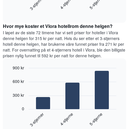
4-stjerne
3-stjerner
5-stjerne
viser
gjennomsnittsprisen
gjennomsnittsprisen
End
for
for
of
et
interactive
et
rom
chart
rom
Hvor mye koster et Vlora hotellrom denne helgen?
i
kveld,
I løpet av de siste 72 timene har vi sett priser for hoteller i Vlora
basert
denne helgen for 315 kr per natt. Hvis du ser etter et 3-stjerners
på
hotell denne helgen, har brukerne våre funnet priser fra 271 kr per
data
natt. For overnatting på et 4-stjerners hotell i Vlora, ble den billigste
fra
prisen nylig funnet til 592 kr per natt for denne helgen.
de
siste
900 kr
tre
Bar
Chart
dagene
graphic.
chart
og
600 kr
with
sortert
3
etter
bars.
300 kr
antall
stjerner.
Diagrammet
Diagrammets
0
nedenfor
1
4-stjerne
3-stjerner
5-stjerne
viser
X-
gjennomsnittsprisen
akse
End
for
of